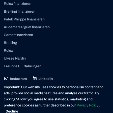
Rolex finanzieren
Breitling finanzieren
Patek Philippe finanzieren
Audemars Piguet finanzieren
Cartier finanzieren
Breitling
Rolex
Ulysse Nardin
Freunde & Erfahrungen
Instagram
Linkedin
contact@yourasset.com
Important: Our website uses cookies to personalise content and
ads, provide social media features and analyse our traffic. By
clicking ‘Allow’ you agree to use statistics, marketing and
preference cookies as further described in our
Privacy Policy
.
* Die Kreditvergabe ist verboten, wenn sie zur Überschuldung des Verbrauchers führt (Art. 3
UWG). Der Darlehensgeber ist ein in der Schweiz ansässiger Finanzierungspartner der
Decline