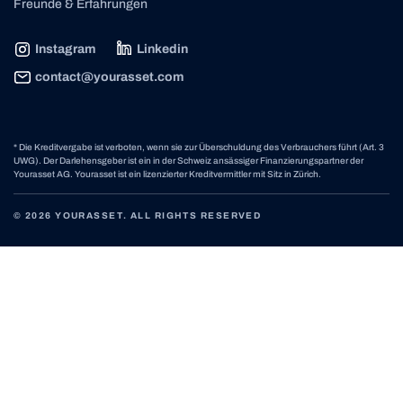
Freunde & Erfahrungen
Instagram
Linkedin
contact@yourasset.com
* Die Kreditvergabe ist verboten, wenn sie zur Überschuldung des Verbrauchers führt (Art. 3
UWG). Der Darlehensgeber ist ein in der Schweiz ansässiger Finanzierungspartner der
Yourasset AG. Yourasset ist ein lizenzierter Kreditvermittler mit Sitz in Zürich.
© 2026 YOURASSET. ALL RIGHTS RESERVED