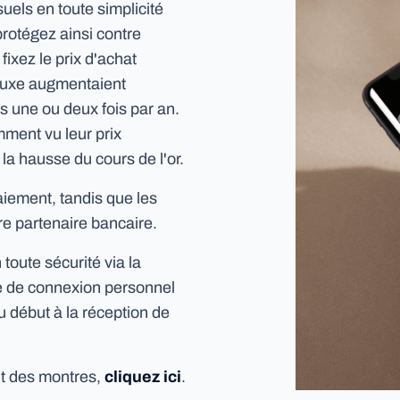
els en toute simplicité
rotégez ainsi contre
 fixez le prix d'achat
 luxe augmentaient
s une ou deux fois par an.
mment vu leur prix
a hausse du cours de l'or.
paiement, tandis que les
re partenaire bancaire.
 toute sécurité via la
te de connexion personnel
u début à la réception de
nt des montres,
cliquez ici
.