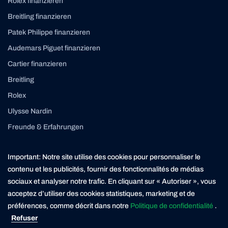
Rolex finanzieren
Breitling finanzieren
Patek Philippe finanzieren
Audemars Piguet finanzieren
Cartier finanzieren
Breitling
Rolex
Ulysse Nardin
Freunde & Erfahrungen
Instagram
Linkedin
Important: Notre site utilise des cookies pour personnaliser le
contact@yourasset.com
contenu et les publicités, fournir des fonctionnalités de médias
sociaux et analyser notre trafic. En cliquant sur « Autoriser », vous
acceptez d’utiliser des cookies statistiques, marketing et de
préférences, comme décrit dans notre
Politique de confidentialité
.
* Die Kreditvergabe ist verboten, wenn sie zur Überschuldung des Verbrauchers führt (Art. 3
UWG). Der Darlehensgeber ist ein in der Schweiz ansässiger Finanzierungspartner der
Refuser
Yourasset AG. Yourasset ist ein lizenzierter Kreditvermittler mit Sitz in Zürich.