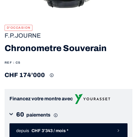
D'OCCASION
F.P.JOURNE
Chronometre Souverain
REF : CS
CHF 174’000
Financez votre montre avec
60
paiements
depuis
CHF 3’343 / mois *