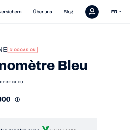
versichern
Über uns
Blog
FR
NE
D'OCCASION
nomètre Bleu
ETRE BLEU
000