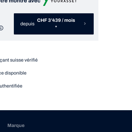
tre montre avec
CHF 3’439 / mois
depuis
*
nt suisse vérifié
e disponible
uthentifiée
Marque