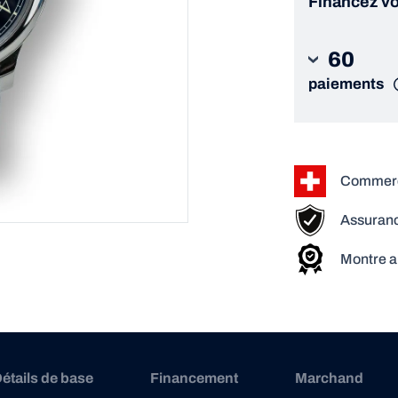
Financez vo
60
paiements
Commerça
Assuranc
Montre a
étails de base
Financement
Marchand