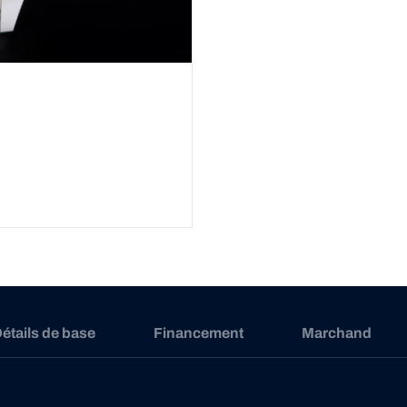
étails de base
Financement
Marchand