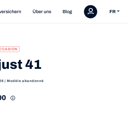
versichern
Über uns
Blog
FR
CCASION
just 41
26
| Modèle abandonné
00