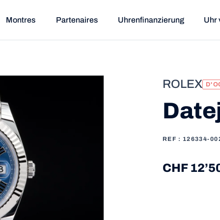
Montres
Partenaires
Uhrenfinanzierung
Uhr 
ROLEX
D'O
Date
REF : 126334-00
CHF 12’5