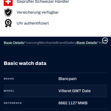
Geprüfter Schweizer Händler
Versicherung verfügbar
Uhr authentifiziert
ery
Basic Details
Financing
Merchants
Brand
Gallery
Basic Details
Financin
Basic watch data
Blancpain
BRAND
Villeret GMT Date
MODEL
6662 1127 MMB
REFERENCE