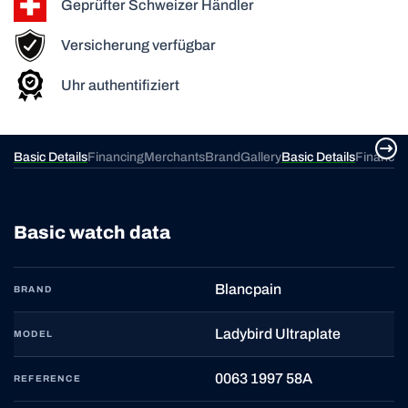
Geprüfter Schweizer Händler
Versicherung verfügbar
Uhr authentifiziert
ery
Basic Details
Financing
Merchants
Brand
Gallery
Basic Details
Financin
Basic watch data
Blancpain
BRAND
Ladybird Ultraplate
MODEL
0063 1997 58A
REFERENCE