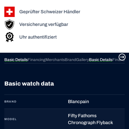
Geprüfter Schweizer Händler
Versicherung verfügbar
Uhr authentifiziert
ery
Basic Details
Financing
Merchants
Brand
Gallery
Basic Details
Financin
Basic watch data
Blancpain
BRAND
Fifty Fathoms
MODEL
Chronograph Flyback