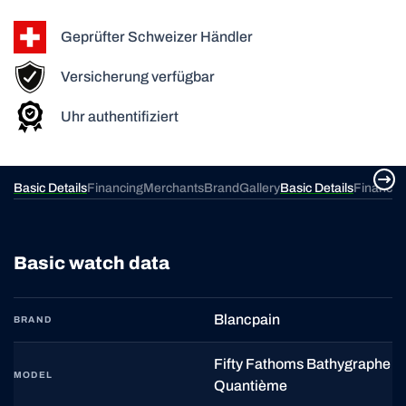
Geprüfter Schweizer Händler
Versicherung verfügbar
Uhr authentifiziert
ery
Basic Details
Financing
Merchants
Brand
Gallery
Basic Details
Financin
Basic watch data
Blancpain
BRAND
Fifty Fathoms Bathygraphe
MODEL
Quantième