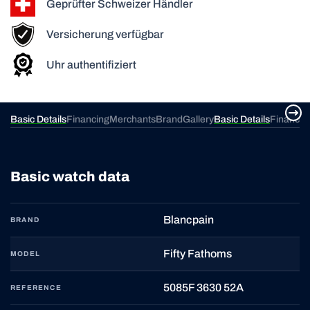
Geprüfter Schweizer Händler
Versicherung verfügbar
Uhr authentifiziert
ery
Basic Details
Financing
Merchants
Brand
Gallery
Basic Details
Financin
Basic watch data
Blancpain
BRAND
Fifty Fathoms
MODEL
5085F 3630 52A
REFERENCE