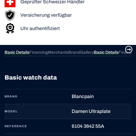
Geprüfter Schweizer Händler
Versicherung verfügbar
Uhr authentifiziert
ery
Basic Details
Financing
Merchants
Brand
Gallery
Basic Details
Financin
Basic watch data
Blancpain
BRAND
Damen Ultraplate
MODEL
6104 3642 55A
REFERENCE