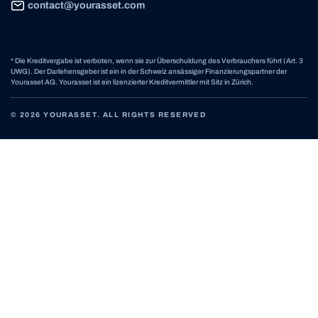
contact@yourasset.com
* Die Kreditvergabe ist verboten, wenn sie zur Überschuldung des Verbrauchers führt (Art. 3
UWG). Der Darlehensgeber ist ein in der Schweiz ansässiger Finanzierungspartner der
Yourasset AG. Yourasset ist ein lizenzierter Kreditvermittler mit Sitz in Zürich.
© 2026 YOURASSET. ALL RIGHTS RESERVED