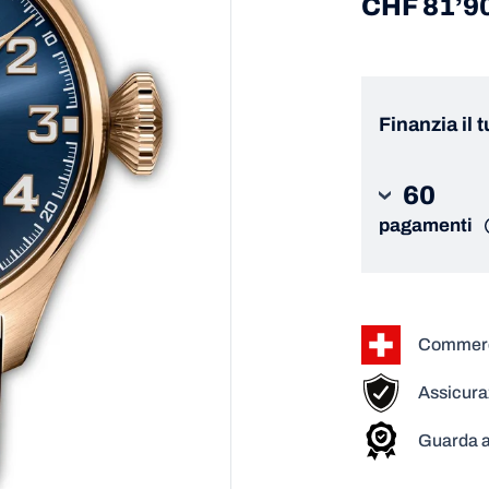
CHF 81’9
Finanzia il 
60
pagamenti
Commerci
Assicura
Guarda a