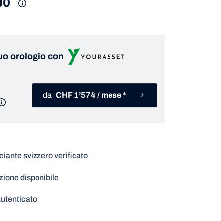
00
tuo orologio con
da
CHF 1’574 / mese *
ante svizzero verificato
zione disponibile
utenticato