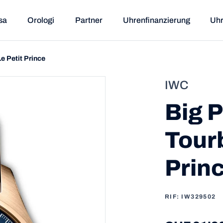
sa
Orologi
Partner
Uhrenfinanzierung
Uhr
Le Petit Prince
IWC
Big P
Tourb
Prin
RIF: IW329502