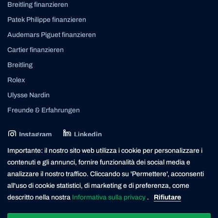
Breitling finanzieren
Patek Philippe finanzieren
Audemars Piguet finanzieren
Cartier finanzieren
Breitling
Rolex
Ulysse Nardin
Freunde & Erfahrungen
Instagram
Linkedin
contact@yourasset.com
Importante: il nostro sito web utilizza i cookie per personalizzare i
contenuti e gli annunci, fornire funzionalità dei social media e
analizzare il nostro traffico. Cliccando su 'Permettere', acconsenti
all'uso di cookie statistici, di marketing e di preferenza, come
* Die Kreditvergabe ist verboten, wenn sie zur Überschuldung des Verbrauchers führt (Art. 3
UWG). Der Darlehensgeber ist ein in der Schweiz ansässiger Finanzierungspartner der
descritto nella nostra
Informativa sulla privacy
.
Rifiutare
Yourasset AG. Yourasset ist ein lizenzierter Kreditvermittler mit Sitz in Zürich.