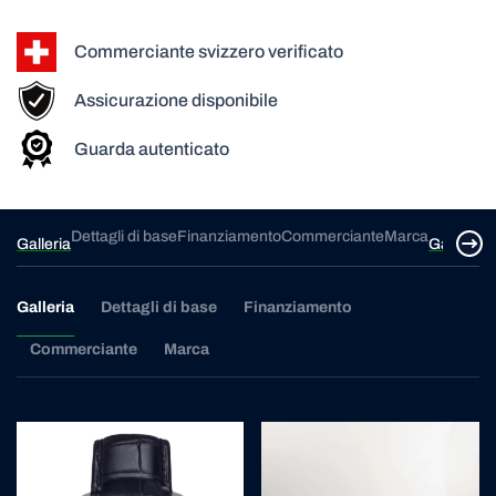
Commerciante svizzero verificato
Assicurazione disponibile
Guarda autenticato
ca
Dettagli di base
Finanziamento
Commerciante
Marca
De
Galleria
Galleria
Galleria
Dettagli di base
Finanziamento
Commerciante
Marca