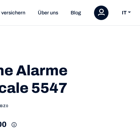
 versichern
Über uns
Blog
IT
ne Alarme
cale 5547
/BZ0
00