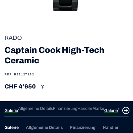
RADO
Captain Cook High-Tech
Ceramic
REF: R32127162
CHF 4’650
ke
Allgemeine Details
Finanzierung
Händler
Marke
Allgeme
Galerie
Galerie
Galerie
Allgemeine Details
Finanzierung
Händler