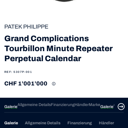
PATEK PHILIPPE
Grand Complications
Tourbillon Minute Repeater
Perpetual Calendar
REF: 5307P-001
CHF 1’001’000
ke
Allgemeine Details
Finanzierung
Händler
Marke
Allgeme
Galerie
Galerie
Galerie
Allgemeine Details
Finanzierung
Händler