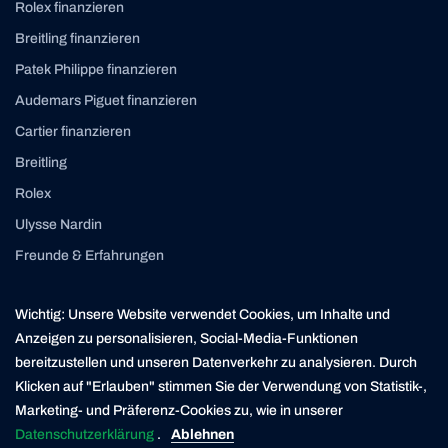
Rolex finanzieren
Breitling finanzieren
Patek Philippe finanzieren
Audemars Piguet finanzieren
Cartier finanzieren
Breitling
Rolex
Ulysse Nardin
Freunde & Erfahrungen
Instagram
Linkedin
Wichtig: Unsere Website verwendet Cookies, um Inhalte und
contact@yourasset.com
Anzeigen zu personalisieren, Social-Media-Funktionen
bereitzustellen und unseren Datenverkehr zu analysieren. Durch
Klicken auf "Erlauben" stimmen Sie der Verwendung von Statistik-,
Marketing- und Präferenz-Cookies zu, wie in unserer
* Die Kreditvergabe ist verboten, wenn sie zur Überschuldung des Verbrauchers führt (Art. 3
UWG). Der Darlehensgeber ist ein in der Schweiz ansässiger Finanzierungspartner der
Datenschutzerklärung
.
Ablehnen
Yourasset AG. Yourasset ist ein lizenzierter Kreditvermittler mit Sitz in Zürich.