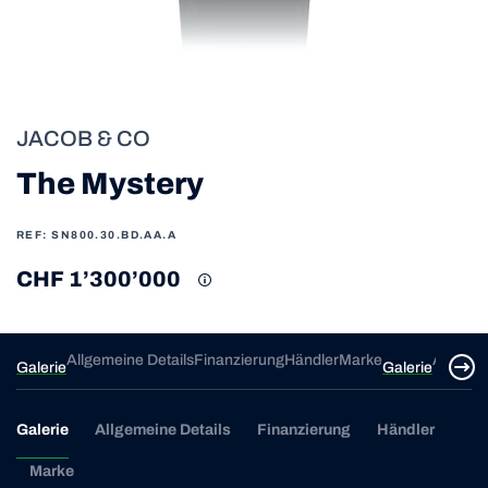
JACOB & CO
The Mystery
REF: SN800.30.BD.AA.A
CHF 1’300’000
ke
Allgemeine Details
Finanzierung
Händler
Marke
Allgeme
Galerie
Galerie
Galerie
Allgemeine Details
Finanzierung
Händler
Marke