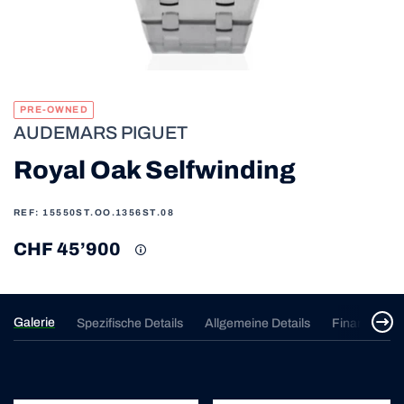
PRE-OWNED
AUDEMARS PIGUET
Royal Oak Selfwinding
REF: 15550ST.OO.1356ST.08
CHF 45’900
Galerie
Spezifische Details
Allgemeine Details
Finanzierun