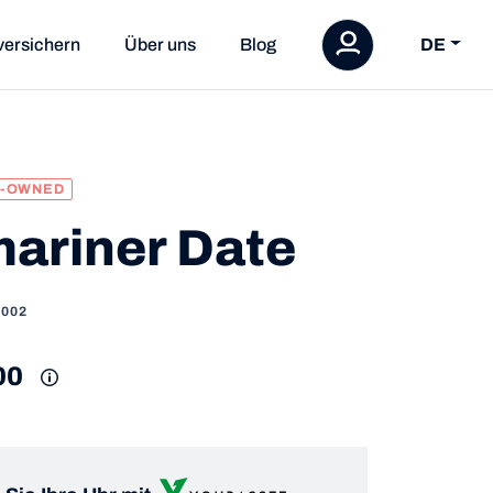
versichern
Über uns
Blog
DE
E-OWNED
ariner Date
0002
00