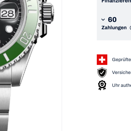
Finanzieren
60
Zahlungen
Geprüfte
Versiche
Uhr authe