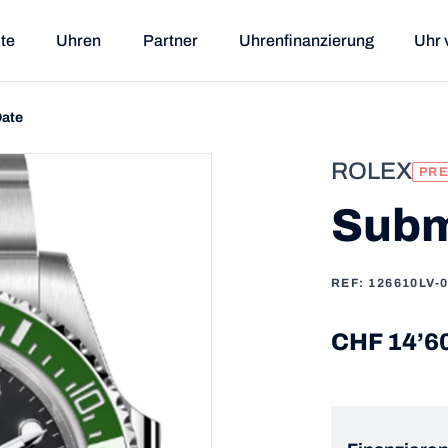
ite
Uhren
Partner
Uhrenfinanzierung
Uhr 
Date
ROLEX
PR
Subm
REF: 126610LV-
CHF 14’6