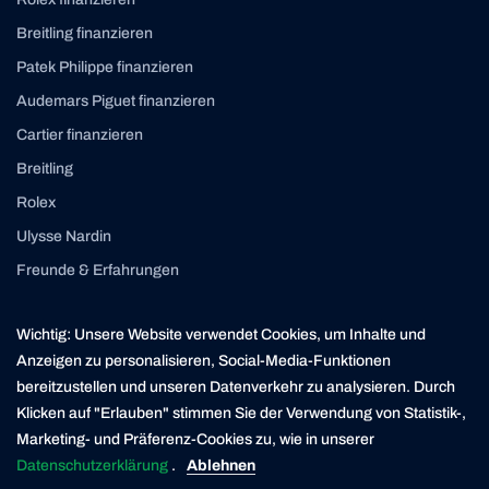
Breitling finanzieren
Patek Philippe finanzieren
Audemars Piguet finanzieren
Cartier finanzieren
Breitling
Rolex
Ulysse Nardin
Freunde & Erfahrungen
Instagram
Linkedin
Wichtig: Unsere Website verwendet Cookies, um Inhalte und
contact@yourasset.com
Anzeigen zu personalisieren, Social-Media-Funktionen
bereitzustellen und unseren Datenverkehr zu analysieren. Durch
Klicken auf "Erlauben" stimmen Sie der Verwendung von Statistik-,
Marketing- und Präferenz-Cookies zu, wie in unserer
* Die Kreditvergabe ist verboten, wenn sie zur Überschuldung des Verbrauchers führt (Art. 3
UWG). Der Darlehensgeber ist ein in der Schweiz ansässiger Finanzierungspartner der
Datenschutzerklärung
.
Ablehnen
Yourasset AG. Yourasset ist ein lizenzierter Kreditvermittler mit Sitz in Zürich.