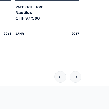
PATEK PHILIPPE
Nautilus
CHF 97’500
JAEGER-LECO
Master Mem
2018
JAHR
2017
CHF 12’750
JAHR