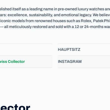
lished itself as a leading name in pre-owned luxury watches and
ars: excellence, sustainability, and emotional legacy. We believe
00 iconic models from renowned houses such as Rolex, Patek Ph
— all meticulously restored and sold with a 12 or 24-months war
HAUPTSITZ
iss Collector
INSTAGRAM
lector