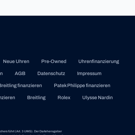
Neue Uhren
Pre-Owned
Uhrenfinanzierung
en
AGB
Datenschutz
Impressum
Breitling finanzieren
Patek Philippe finanzieren
anzieren
Breitling
Rolex
Ulysse Nardin
uchers führt (Art. 3 UWG). Der Darlehensgeber