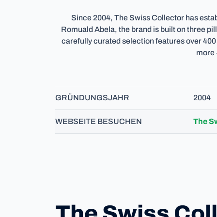
Since 2004, The Swiss Collector has estab
Romuald Abela, the brand is built on three pill
carefully curated selection features over 4
more 
GRÜNDUNGSJAHR
2004
WEBSEITE BESUCHEN
The Sw
The Swiss Col