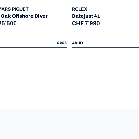
ARS PIGUET
ROLEX
 Oak Offshore Diver
Datejust 41
25’500
CHF 7’990
2024
JAHR