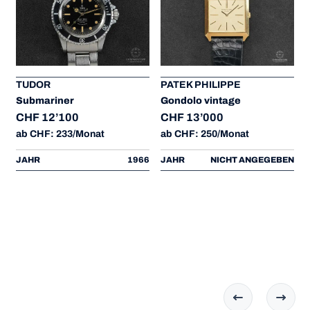
TUDOR
PATEK PHILIPPE
Submariner
Gondolo vintage
CHF 12’100
CHF 13’000
ab CHF: 233/Monat
ab CHF: 250/Monat
JAHR
1966
JAHR
NICHT ANGEGEBEN
0