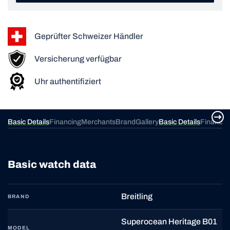
Geprüfter Schweizer Händler
Versicherung verfügbar
Uhr authentifiziert
ery
Basic Details
Financing
Merchants
Brand
Gallery
Basic Details
Financin
Basic watch data
Breitling
BRAND
Superocean Heritage B01
MODEL