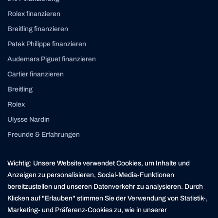
Rolex finanzieren
Breitling finanzieren
Patek Philippe finanzieren
Audemars Piguet finanzieren
Cartier finanzieren
Breitling
Rolex
Ulysse Nardin
Freunde & Erfahrungen
Instagram
Linkedin
Wichtig: Unsere Website verwendet Cookies, um Inhalte und
contact@yourasset.com
Anzeigen zu personalisieren, Social-Media-Funktionen
bereitzustellen und unseren Datenverkehr zu analysieren. Durch
Klicken auf "Erlauben" stimmen Sie der Verwendung von Statistik-,
Marketing- und Präferenz-Cookies zu, wie in unserer
* Die Kreditvergabe ist verboten, wenn sie zur Überschuldung des Verbrauchers führt (Art. 3