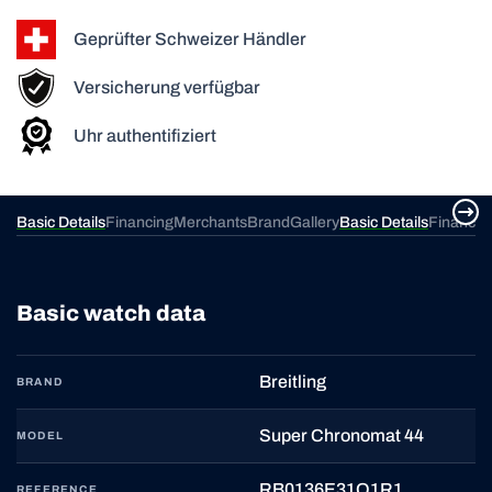
Geprüfter Schweizer Händler
Versicherung verfügbar
Uhr authentifiziert
ery
Basic Details
Financing
Merchants
Brand
Gallery
Basic Details
Financin
Basic watch data
Breitling
BRAND
Super Chronomat 44
MODEL
RB0136E31Q1R1
REFERENCE