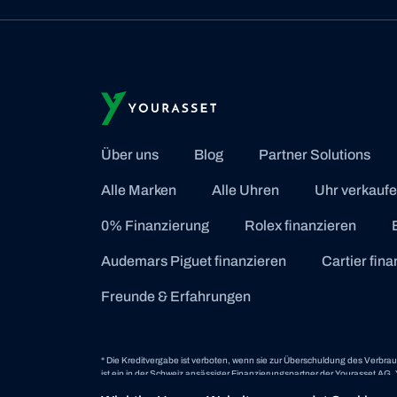
Über uns
Blog
Partner Solutions
Alle Marken
Alle Uhren
Uhr verkauf
0% Finanzierung
Rolex finanzieren
Audemars Piguet finanzieren
Cartier fin
Freunde & Erfahrungen
* Die Kreditvergabe ist verboten, wenn sie zur Überschuldung des Verbra
ist ein in der Schweiz ansässiger Finanzierungspartner der Yourasset AG. You
Sitz in Zürich.