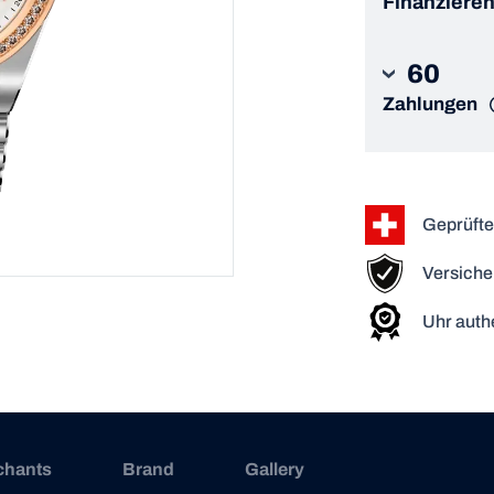
Finanzieren
60
Zahlungen
Geprüfte
Versiche
Uhr authe
chants
Brand
Gallery