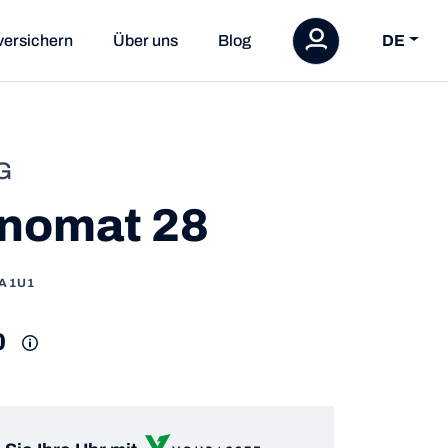
versichern
Über uns
Blog
DE
G
nomat 28
1A1U1
0