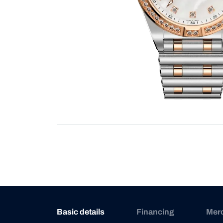
Basic details
Financing
Mer