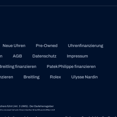
Neue Uhren
Pre-Owned
Uhrenfinanzierung
en
AGB
Datenschutz
Impressum
Breitling finanzieren
Patek Philippe finanzieren
anzieren
Breitling
Rolex
Ulysse Nardin
uchers führt (Art. 3 UWG). Der Darlehensgeber
rasset ist ein lizenzierter Kreditvermittler mit