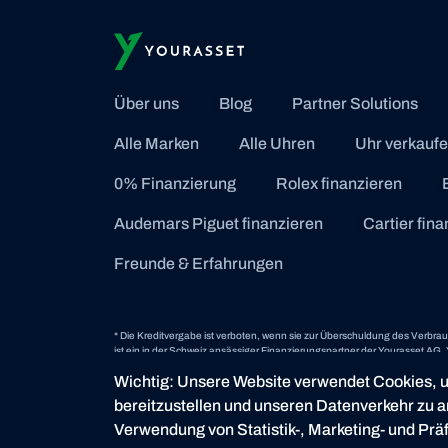
Über uns
Blog
Partner Solutions
Alle Marken
Alle Uhren
Uhr verkauf
0% Finanzierung
Rolex finanzieren
Audemars Piguet finanzieren
Cartier fin
Freunde & Erfahrungen
* Die Kreditvergabe ist verboten, wenn sie zur Überschuldung des Verbra
ist ein in der Schweiz ansässiger Finanzierungspartner der Yourasset AG. You
Sitz in Zürich.
Wichtig: Unsere Website verwendet Cookies, u
bereitzustellen und unseren Datenverkehr zu a
© 2026 YOURASSET. ALL RIGHTS RESERVED
Verwendung von Statistik-, Marketing- und Prä