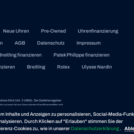
Neue Uhren
Pre-Owned
Uhrenfinanzierung
en
AGB
Datenschutz
Impressum
Breitling finanzieren
Patek Philippe finanzieren
anzieren
Breitling
Rolex
Ulysse Nardin
uchers führt (Art. 3 UWG). Der Darlehensgeber
rasset ist ein lizenzierter Kreditvermittler mit
m Inhalte und Anzeigen zu personalisieren, Social-Media-Funk
nalysieren. Durch Klicken auf "Erlauben" stimmen Sie der
ferenz-Cookies zu, wie in unserer
Datenschutzerklärung
.
Abl