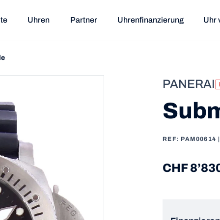
ite
Uhren
Partner
Uhrenfinanzierung
Uhr 
le
PANERAI
Subm
REF: PAM00614
CHF 8’83