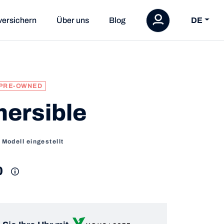
versichern
Über uns
Blog
DE
PRE-OWNED
ersible
| Modell eingestellt
0