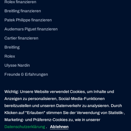
Rolex finanzieren
Breitling finanzieren
Patek Philippe finanzieren
Audemars Piguet finanzieren
Cartier finanzieren
Breitling
Rolex
Ulysse Nardin
Freunde & Erfahrungen
Instagram
Linkedin
Wichtig: Unsere Website verwendet Cookies, um Inhalte und
contact@yourasset.com
Anzeigen zu personalisieren, Social-Media-Funktionen
bereitzustellen und unseren Datenverkehr zu analysieren. Durch
Klicken auf "Erlauben" stimmen Sie der Verwendung von Statistik-,
Marketing- und Präferenz-Cookies zu, wie in unserer
* Die Kreditvergabe ist verboten, wenn sie zur Überschuldung des Verbrauchers führt (Art. 3
UWG). Der Darlehensgeber ist ein in der Schweiz ansässiger Finanzierungspartner der
Datenschutzerklärung
.
Ablehnen
Yourasset AG. Yourasset ist ein lizenzierter Kreditvermittler mit Sitz in Zürich.